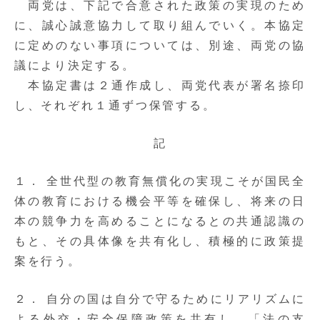
両党は、下記で合意された政策の実現のため
に、誠心誠意協力して取り組んでいく。本協定
に定めのない事項については、別途、両党の協
議により決定する。
本協定書は２通作成し、両党代表が署名捺印
し、それぞれ１通ずつ保管する。
記
１． 全世代型の教育無償化の実現こそが国民全
体の教育における機会平等を確保し、将来の日
本の競争力を高めることになるとの共通認識の
もと、その具体像を共有化し、積極的に政策提
案を行う。
２． 自分の国は自分で守るためにリアリズムに
よる外交・安全保障政策を共有し、「法の支