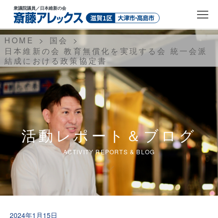
衆議院議員
／日本維新の会
HOME
国会
日本維新の会 教育無償化を実現する会 統一会派
結成における政策協定書
活動レポート＆ブログ
ACTIVITY REPORTS & BLOG
2024年1月15日