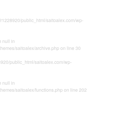
r1228920/public_html/saitoalex.com/wp-
 null in
themes/saitoalex/archive.php
on line
30
920/public_html/saitoalex.com/wp-
 null in
themes/saitoalex/functions.php
on line
202