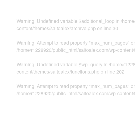
Warning
: Undefined variable $additional_loop in
/home/
content/themes/saitoalex/archive.php
on line
30
Warning
: Attempt to read property "max_num_pages" on
/home/r1228920/public_html/saitoalex.com/wp-content/
Warning
: Undefined variable $wp_query in
/home/r1228
content/themes/saitoalex/functions.php
on line
202
Warning
: Attempt to read property "max_num_pages" on
/home/r1228920/public_html/saitoalex.com/wp-content/