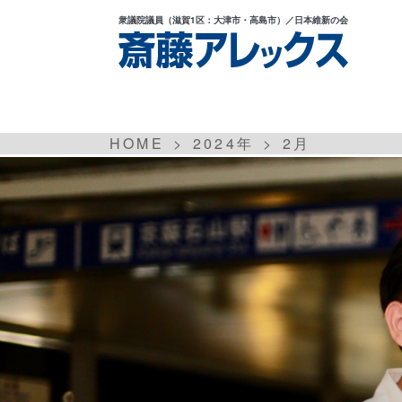
衆議院議員
（滋賀1区：大津市・高島市）
／日本維新の会
HOME
2024年
2
月