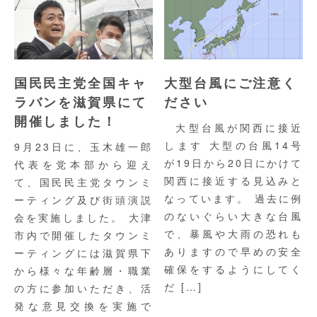
国民民主党全国キャ
大型台風にご注意く
ラバンを滋賀県にて
ださい
開催しました！
大型台風が関西に接近
します 大型の台風14号
9月23日に、玉木雄一郎
が19日から20日にかけて
代表を党本部から迎え
関西に接近する見込みと
て、国民民主党タウンミ
なっています。 過去に例
ーティング及び街頭演説
のないぐらい大きな台風
会を実施しました。 大津
で、暴風や大雨の恐れも
市内で開催したタウンミ
ありますので早めの安全
ーティングには滋賀県下
確保をするようにしてく
から様々な年齢層・職業
だ […]
の方に参加いただき、活
発な意見交換を実施で