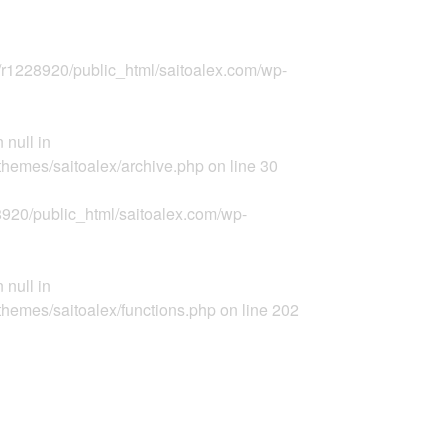
r1228920/public_html/saitoalex.com/wp-
 null in
themes/saitoalex/archive.php
on line
30
920/public_html/saitoalex.com/wp-
 null in
themes/saitoalex/functions.php
on line
202