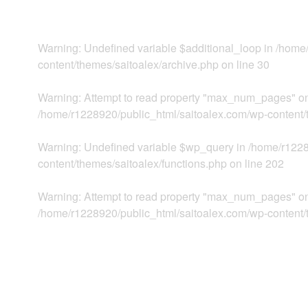
Warning
: Undefined variable $additional_loop in
/home/
content/themes/saitoalex/archive.php
on line
30
Warning
: Attempt to read property "max_num_pages" on
/home/r1228920/public_html/saitoalex.com/wp-content/
Warning
: Undefined variable $wp_query in
/home/r1228
content/themes/saitoalex/functions.php
on line
202
Warning
: Attempt to read property "max_num_pages" on
/home/r1228920/public_html/saitoalex.com/wp-content/