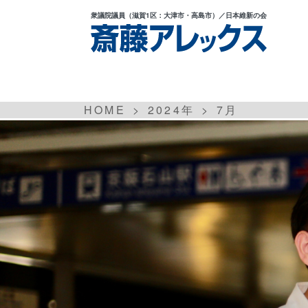
衆議院議員
（滋賀1区：大津市・高島市）
／日本維新の会
HOME
2024年
7
月