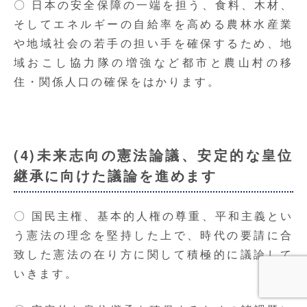
〇 日本の安全保障の一端を担う、食料、木材、
そしてエネルギーの自給率を高める農林水産業
や地域社会の若手の担い手を確保するため、地
域おこし協力隊の増強など都市と農山村の移
住・関係人口の確保をはかります。
(4)未来志向の憲法論議、安定的な皇位
継承に向けた議論を進めます
〇 国民主権、基本的人権の尊重、平和主義とい
う憲法の理念を堅持した上で、時代の要請に合
致した憲法の在り方に関して積極的に議論して
いきます。