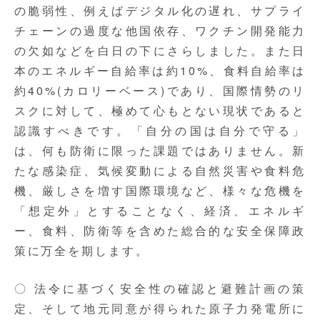
の脆弱性、例えばデジタル化の遅れ、サプライ
チェーンの過度な他国依存、ワクチン開発能力
の欠如などを白日の下にさらしました。また日
本のエネルギー自給率は約10%、食料自給率は
約40%(カロリーベース)であり、国際情勢のリ
スクに対して、極めて心もとない現状であると
認識すべきです。「自分の国は自分で守る」
は、何も防衛に限った課題ではありません。新
たな感染症、気候変動による自然災害や食料危
機、厳しさを増す国際環境など、様々な危機を
「想定外」とすることなく、経済、エネルギ
ー、食料、防衛等を含めた総合的な安全保障政
策に万全を期します。
〇 法令に基づく安全性の確認と避難計画の策
定、そして地元同意が得られた原子力発電所に