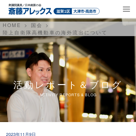
衆議院議員
／日本維新の会
HOME
国会
陸上自衛隊高機動車の海外流出について
活動レポート＆ブログ
ACTIVITY REPORTS & BLOG
2023年11月9日