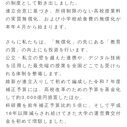
の制度として動き出しました。
連立合意に基づき、所得制限のない高校授業料
の実質無償化、および小学校給食費の無償化が
本年４月から始まります。
さらに私たちは、「無償化」の先にある「教育
の質」の向上にも投資を行います。
公立・私立の壁を越えた連携や、デジタル技術
を活用した最先端の授業を全国どこでも受けら
れる体制を整備します。
維新が連立入りして初めて編成した
令和７年度
補正予算
には、高校改革のための予算を基金化
して
約3,000億円
措置したほか、
科研費を前年補正予算比
約５倍
に、そして平成
16年以降減らされ続けてきた大学の運営費交付
金を
初めて増額
しました。