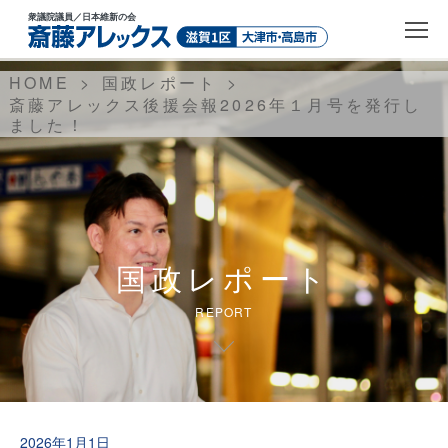
衆議院議員
／日本維新の会
HOME
国政レポート
斎藤アレックス後援会報2026年１月号を発行し
ました！
国政レポート
REPORT
2026年1月1日