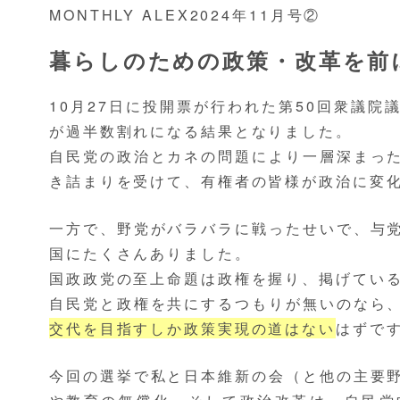
MONTHLY ALEX2024年11月号②
暮らしのための政策・改革を前
10月27日に投開票が行われた第50回衆議
が過半数割れになる結果となりました。
自民党の政治とカネの問題により一層深まっ
き詰まりを受けて、有権者の皆様が政治に変
一方で、野党がバラバラに戦ったせいで、与
国にたくさんありました。
国政政党の至上命題は政権を握り、掲げてい
自民党と政権を共にするつもりが無いのなら
交代を目指すしか政策実現の道はない
はずで
今回の選挙で私と日本維新の会（と他の主要