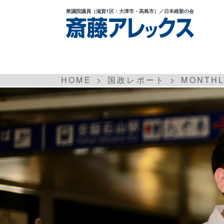
衆議院議員
（滋賀1区：大津市・高島市）
／日本維新の会
HOME
国政レポート
MONTH