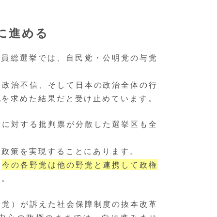
に進める
院議員総選挙では、自民党・公明党の与党
た政治不信、そして日本の政治全体の行
化を求めた結果だと受け止めています。
党に対する批判票が分散した選挙区も全
る政策を実現することにあります。
、
今の各野党は他の野党と連携して政権
す。
野党）が訴えた社会保障制度の抜本改革